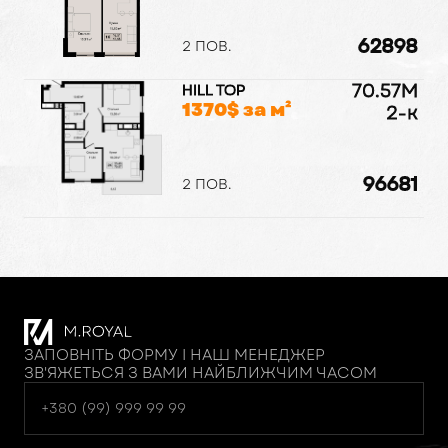
62898
2 ПОВ.
70.57
M
HILL TOP
1370
$ за м²
2-к
96681
2 ПОВ.
ЗАПОВНІТЬ ФОРМУ І НАШ МЕНЕДЖЕР
ЗВ'ЯЖЕТЬСЯ З ВАМИ НАЙБЛИЖЧИМ ЧАСОМ