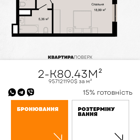
КВАРТИРА
ПОВЕРХ
2-К
80.43
М²
95712
1190
$ за м²
15% готовність
БРОНЮВАННЯ
РОЗТЕРМІНУ
ВАННЯ