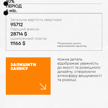
30
%
ПЕРІОД
6
міс.
Загальна вартість квартири
95712
Перший внесок
28714
$
Щомісячний платіж
11166
$
*Розрахунок носить
інформаційний характер
Кожна деталь
відображає уважність
ЗАЛИШИТИ
до якості та розкішного
ЗАЯВКУ
дизайну, створюючи
атмосферу вишуканості
та розкіші.