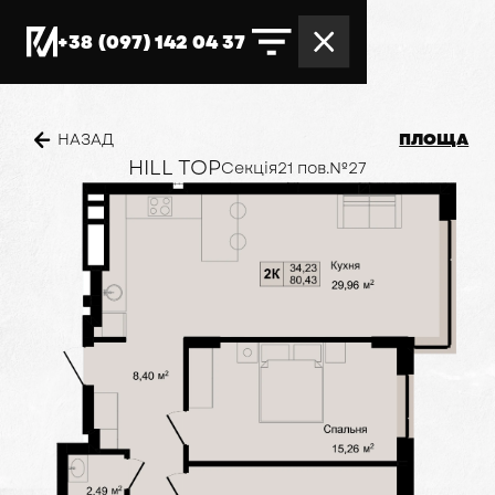
+38 (097) 142 04 37
ПЛОЩА
НАЗАД
HILL TOP
Секція
2
1 пов.
№
27