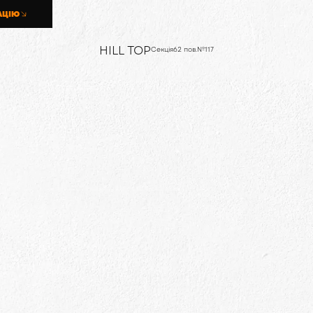
АЦІЮ
HILL TOP
Секція
6
2 пов.
№
117