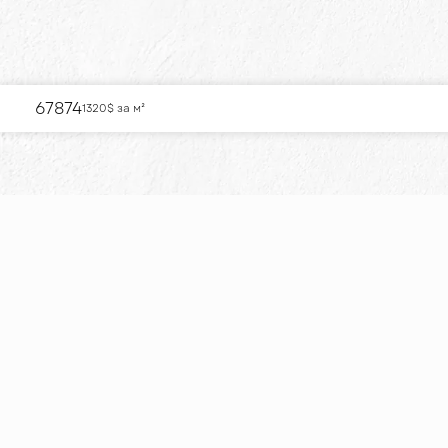
67874
1320
$ за м²
РОЗТЕРМІНУ
КВАРТИРУ ДЛ
РОЗТЕРМІНУВАННЯ/
Розкіш, комфорт і стиль об'єднуються
у сучасних квартирах, що втілюють
елегантність та сучасність.