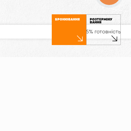
БРОНЮВАННЯ
РОЗТЕРМІНУ
ВАННЯ
15% готовність
ЗТЕРМІНУВАННЯ КВАРТИРИ
ІСТЬ
Кожна деталь відображає
уважність до якості та
розкішного дизайну,
створюючи атмосферу