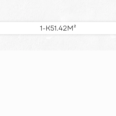
1-К
51.42
М²
Й
Я СЕБЕ
РО
ВАРТ