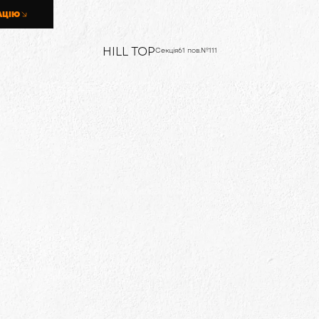
АЦІЮ
HILL TOP
Секція
6
1 пов.
№
111