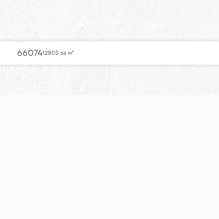
66074
1280
$ за м²
РОЗТЕРМІНУ
КВАРТИРУ ДЛ
РОЗТЕРМІНУВАННЯ/
Розкіш, комфорт і стиль об'єднуються
у сучасних квартирах, що втілюють
елегантність та сучасність.