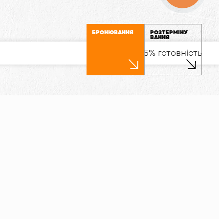
БРОНЮВАННЯ
РОЗТЕРМІНУ
ВАННЯ
15% готовність
ЗТЕРМІНУВАННЯ КВАРТИРИ
ІСТЬ
Кожна деталь відображає
уважність до якості та
розкішного дизайну,
створюючи атмосферу