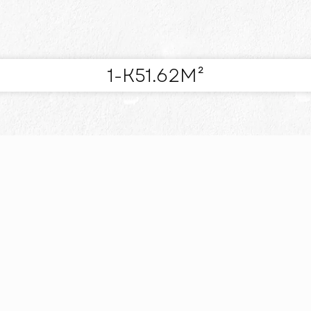
1-К
51.62
М²
Й
Я СЕБЕ
РО
ВАРТ